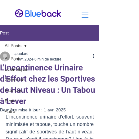
Post
All Posts
cpautard
All Posts
6 févr. 2024
6 min de lecture
L'Incontinence Urinaire
Scientifique
d'Effort chez les Sportives
Corporate
de Haut Niveau : Un Tabou
Actu kiné
à Lever
Event
Dernière mise à jour :
1 avr. 2025
Autre
L'incontinence urinaire d'effort, souvent 
minimisée et taboue, touche un nombre 
significatif de sportives de haut niveau. 