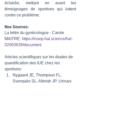
éclairée, mettant en avant les 
témoignages de sportives qui luttent 
contre ce problème.
Nos Sources:
La lettre du gynécologue - Carole 
MAITRE. 
https://insep.hal.science/hal-
02063639/document
Articles scientifiques sur les études de 
quantification des IUE chez les 
sportives: 
Nygaard JE, Thompson FL, 
Svengalis SL, Albrigh JP. Urinary 
incontinence in elite nulliparous 
athletes. Obstet Gynecol 
1994;84:183-7. 
Thyssens HH, Clevin L, Olesen S, 
Lose F. Urinary incontinence in 