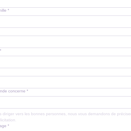
ille
*
*
nde concerne
*
s diriger vers les bonnes personnes, nous vous demandons de préciser
icitation.
sage
*