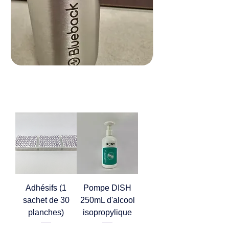
La
Mug
gourde
BLUEBACK
BLUEBACK
Adhésifs (1
Pompe DISH
sachet de 30
250mL d'alcool
planches)
isopropylique