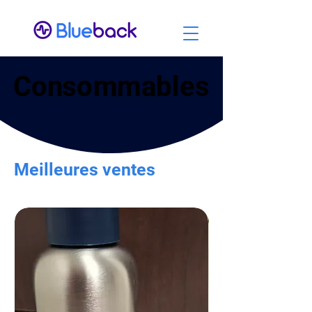
Consommables
Consommables
Meilleures ventes