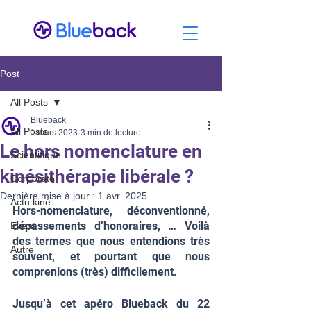
Post
All Posts
Blueback
All Posts
1 mars 2023
3 min de lecture
Le hors nomenclature en
Scientifique
kinésithérapie libérale ?
Corporate
Dernière mise à jour :
1 avr. 2025
Actu kiné
Hors-nomenclature, déconventionné, 
dépassements d’honoraires, … Voilà 
Event
des termes que nous entendions très 
Autre
souvent, et pourtant que nous 
comprenions (très) difficilement. 
Jusqu’à cet apéro Blueback du 22 