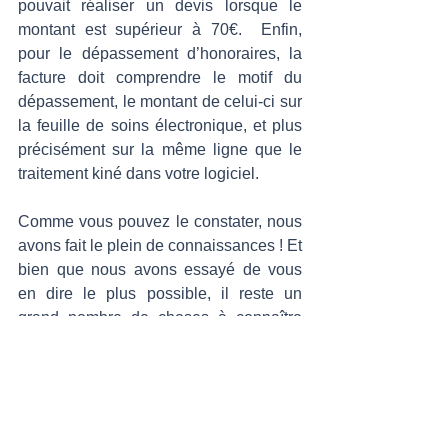
pouvait réaliser un devis lorsque le 
montant est supérieur à 70€.  Enfin, 
pour le dépassement d’honoraires, la 
facture doit comprendre le motif du 
dépassement, le montant de celui-ci sur 
la feuille de soins électronique, et plus 
précisément sur la même ligne que le 
traitement kiné dans votre logiciel. 
Comme vous pouvez le constater, nous 
avons fait le plein de connaissances ! Et 
bien que nous avons essayé de vous 
en dire le plus possible, il reste un 
grand nombre de choses à connaître 
sur le sujet... 
💡 Et pour info, sachez que le
 Blueback 
Physio 
peut être un outil à utiliser en 
hors nomenclature (pas forcément 