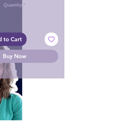
Quantity
*
 to Cart
Buy Now