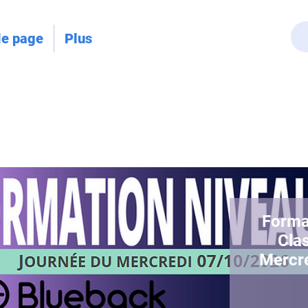
le page
Plus
Forma
Clas
Mercr