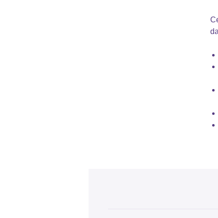
Ce
da
Vo
ki
pé
co
sa