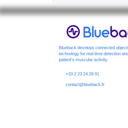
fo
A 
re
li
Ho
Blueback develops connected object
technology for real-time detection and

patient's muscular activity.
+33 2 23 24 28 91
contact@blueback.fr