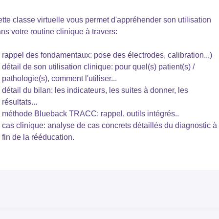
tte classe virtuelle vous permet d'appréhender son utilisation
ns votre routine clinique à travers:
rappel des fondamentaux: pose des électrodes, calibration...)
détail de son utilisation clinique: pour quel(s) patient(s) /
pathologie(s), comment l'utiliser...
détail du bilan: les indicateurs, les suites à donner, les
résultats...
méthode Blueback TRACC: rappel, outils intégrés..
cas clinique: analyse de cas concrets détaillés du diagnostic à 
fin de la rééducation.
tre formatrice, Servane Cosquéric, pratique depuis 20 ans la
nésithérapie en libéral. Elle est formée en kiné du sport, en pelvi
rinéologie et cancer du sein. Depuis 10 ans, elle propose des
urs collectifs en plus de son activité libérale autour du sport
nté. A l'origine de Blueback, elle l'utilise depuis plus de 6 ans et