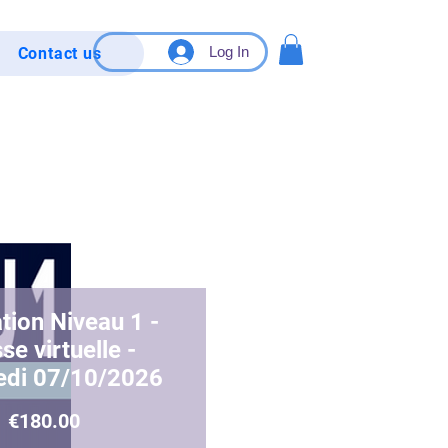
Log In
Contact us
tion Niveau 1 -
se virtuelle -
edi 07/10/2026
Price
€180.00