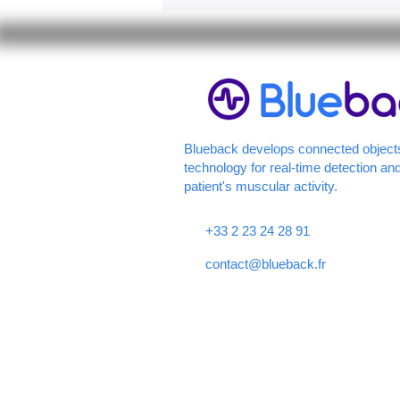
fo
A 
re
li
Ho
Blueback develops connected object
technology for real-time detection and

patient's muscular activity.
+33 2 23 24 28 91
contact@blueback.fr