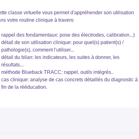
tte classe virtuelle vous permet d'appréhender son utilisation
ns votre routine clinique à travers:
rappel des fondamentaux: pose des électrodes, calibration...)
détail de son utilisation clinique: pour quel(s) patient(s) /
pathologie(s), comment l'utiliser...
détail du bilan: les indicateurs, les suites à donner, les
résultats...
méthode Blueback TRACC: rappel, outils intégrés..
cas clinique: analyse de cas concrets détaillés du diagnostic à 
fin de la rééducation.
tre formatrice, Servane Cosquéric, pratique depuis 20 ans la
nésithérapie en libéral. Elle est formée en kiné du sport, en pelvi
rinéologie et cancer du sein. Depuis 10 ans, elle propose des
urs collectifs en plus de son activité libérale autour du sport
nté. A l'origine de Blueback, elle l'utilise depuis plus de 6 ans et