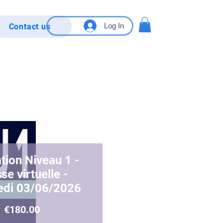
Log In
Contact us
tion Niveau 1 -
se virtuelle -
edi 03/06/2026
Price
€180.00