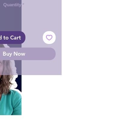
Quantity
*
 to Cart
Buy Now