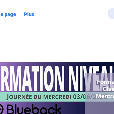
le page
Plus
Forma
Clas
Mercr