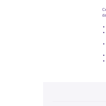
Ce
da
Vo
ki
pé
co
sa