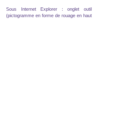
Sous Internet Explorer : onglet outil
(pictogramme en forme de rouage en haut
a droite) / options internet. Cliquez sur
Confidentialité et choisissez Bloquer tous
les cookies. Validez sur Ok.
Sous Firefox : en haut de la fenêtre du
navigateur, cliquez sur le bouton Firefox,
puis aller dans l’onglet Options. Cliquer sur
l’onglet Vie privée.
Paramétrez les Règles de conservation
sur : utiliser les paramètres personnalisés
pour l’historique. Enfin décochez-la pour
désactiver les cookies.
Sous Safari : Cliquez en haut à droite du
navigateur sur le pictogramme de menu
(symbolisé par un rouage). Sélectionnez
Paramètres. Cliquez sur Afficher les